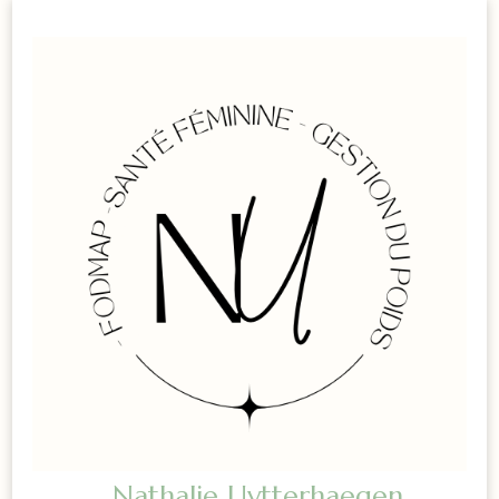
Nathalie Uytterhaegen