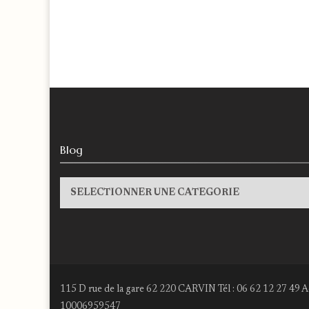
Blog
Blog
115 D rue de la gare 62 220 CARVIN Tél : 06 62 12 27 49 A
10006959547