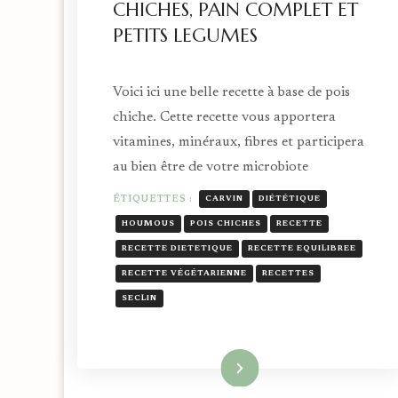
CHICHES, PAIN COMPLET ET
PETITS LEGUMES
Voici ici une belle recette à base de pois
chiche. Cette recette vous apportera
vitamines, minéraux, fibres et participera
au bien être de votre microbiote
ÉTIQUETTES :
CARVIN
DIÉTÉTIQUE
HOUMOUS
POIS CHICHES
RECETTE
RECETTE DIETETIQUE
RECETTE EQUILIBREE
RECETTE VÉGÉTARIENNE
RECETTES
SECLIN
Lire la suite