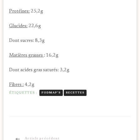
Protéines:
25,2g
Glucides:
22,6g
Dont sucres: 8,3g
Matières grasses
: 16,2g
Dont acides gras saturés: 3,2g
Fibres :
4,2g
ÉTIQUETTES :
FODMAP'S
RECETTES
Article précédent