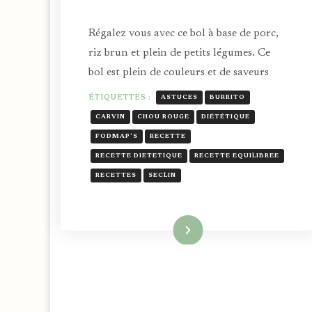
Régalez vous avec ce bol à base de porc,
riz brun et plein de petits légumes. Ce
bol est plein de couleurs et de saveurs
ÉTIQUETTES :
ASTUCES
BURRITO
CARVIN
CHOU ROUGE
DIÉTÉTIQUE
FODMAP'S
RECETTE
RECETTE DIETETIQUE
RECETTE EQUILIBREE
RECETTES
SECLIN
Lire la suite