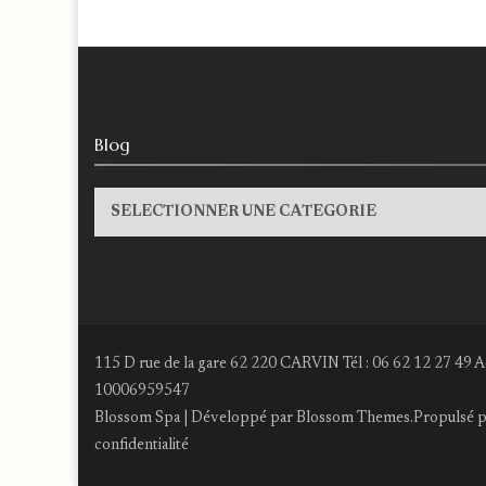
Blog
Blog
115 D rue de la gare 62 220 CARVIN Tél : 06 62 12 27 49 A
10006959547
Blossom Spa | Développé par
Blossom Themes
.Propulsé 
confidentialité