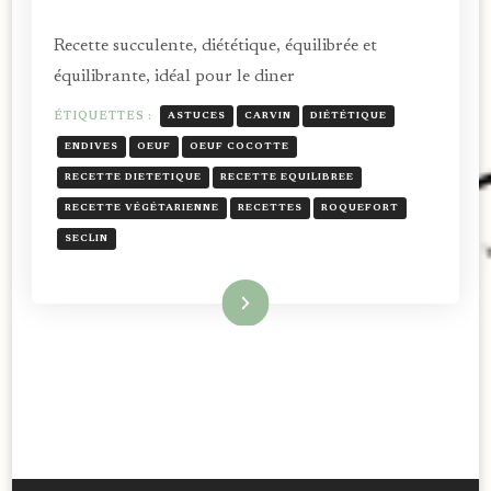
Recette succulente, diététique, équilibrée et
équilibrante, idéal pour le diner
ÉTIQUETTES :
ASTUCES
CARVIN
DIÉTÉTIQUE
ENDIVES
OEUF
OEUF COCOTTE
RECETTE DIETETIQUE
RECETTE EQUILIBREE
RECETTE VÉGÉTARIENNE
RECETTES
ROQUEFORT
SECLIN
Lire la suite