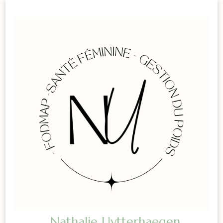
Nathalie Uytterhaegen