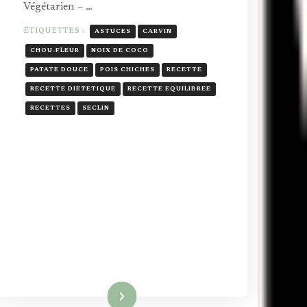
Végétarien – …
ÉTIQUETTES :
ASTUCES
CARVIN
CHOU-FLEUR
NOIX DE COCO
PATATE DOUCE
POIS CHICHES
RECETTE
RECETTE DIETETIQUE
RECETTE EQUILIBREE
RECETTES
SECLIN
Lire la suite