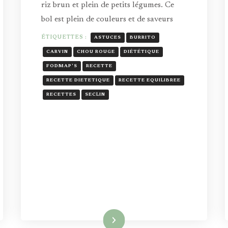
riz brun et plein de petits légumes. Ce
bol est plein de couleurs et de saveurs
ÉTIQUETTES :
ASTUCES
BURRITO
CARVIN
CHOU ROUGE
DIÉTÉTIQUE
FODMAP'S
RECETTE
RECETTE DIETETIQUE
RECETTE EQUILIBREE
RECETTES
SECLIN
Lire la suite