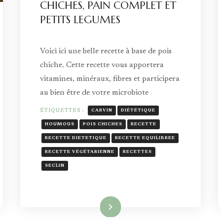
CHICHES, PAIN COMPLET ET
PETITS LEGUMES
Voici ici une belle recette à base de pois
chiche. Cette recette vous apportera
vitamines, minéraux, fibres et participera
au bien être de votre microbiote
ÉTIQUETTES :
CARVIN
DIÉTÉTIQUE
HOUMOUS
POIS CHICHES
RECETTE
RECETTE DIETETIQUE
RECETTE EQUILIBREE
RECETTE VÉGÉTARIENNE
RECETTES
SECLIN
Lire la suite