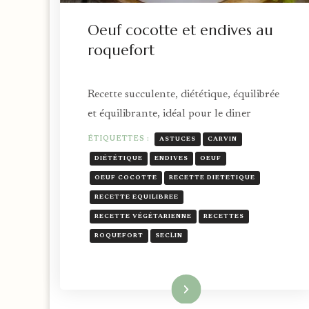
Oeuf cocotte et endives au
roquefort
Recette succulente, diététique, équilibrée
et équilibrante, idéal pour le diner
ÉTIQUETTES :
ASTUCES
CARVIN
DIÉTÉTIQUE
ENDIVES
OEUF
OEUF COCOTTE
RECETTE DIETETIQUE
RECETTE EQUILIBREE
RECETTE VÉGÉTARIENNE
RECETTES
ROQUEFORT
SECLIN
Lire la suite