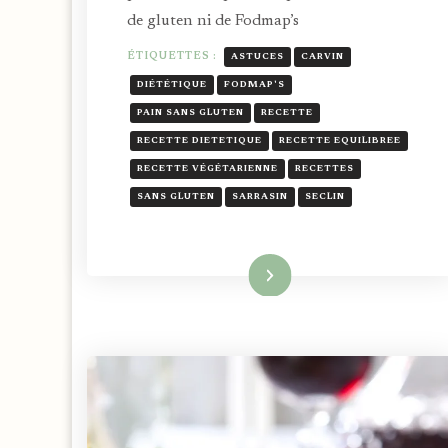
de gluten ni de Fodmap’s
ÉTIQUETTES :
ASTUCES
CARVIN
DIÉTÉTIQUE
FODMAP'S
PAIN SANS GLUTEN
RECETTE
RECETTE DIETETIQUE
RECETTE EQUILIBREE
RECETTE VÉGÉTARIENNE
RECETTES
SANS GLUTEN
SARRASIN
SECLIN
Lire la suite