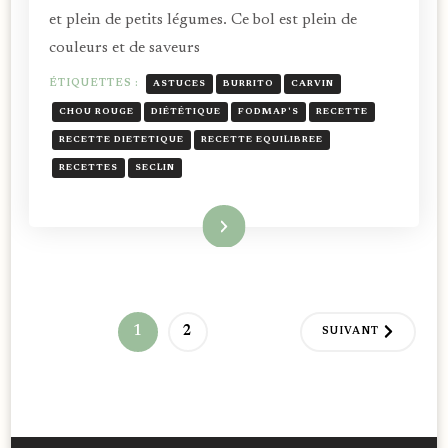
et plein de petits légumes. Ce bol est plein de
couleurs et de saveurs
ÉTIQUETTES :
ASTUCES
BURRITO
CARVIN
CHOU ROUGE
DIÉTÉTIQUE
FODMAP'S
RECETTE
RECETTE DIETETIQUE
RECETTE EQUILIBREE
RECETTES
SECLIN
Lire la suite
Pagination
PAGE
PAGE
1
2
SUIVANT
des
publications