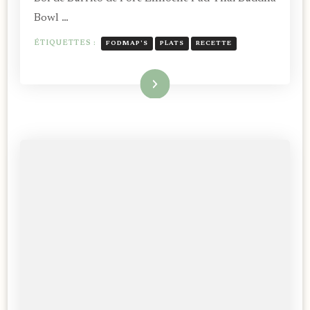
Bowl …
ÉTIQUETTES :
FODMAP'S
PLATS
RECETTE
Lire la suite