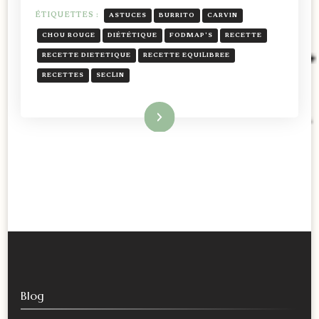
ÉTIQUETTES :
ASTUCES
BURRITO
CARVIN
CHOU ROUGE
DIÉTÉTIQUE
FODMAP'S
RECETTE
RECETTE DIETETIQUE
RECETTE EQUILIBREE
RECETTES
SECLIN
Lire la suite
Blog